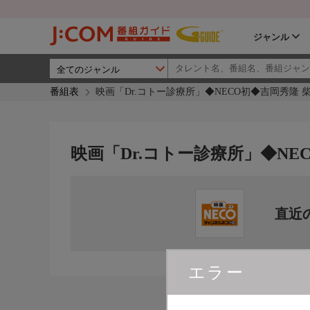
ジャンル
番組表
映画「Dr.コトー診療所」◆NECO初◆吉岡秀隆 
映画「Dr.コトー診療所」◆NE
直近
エラー