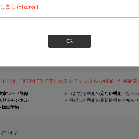
した[error]
OK
組ガイドは、J:COM TVで楽しめる全チャンネルを網羅した番組
検索ワード登録
気になる番組の
見たい番組
一覧への
入りチャンネル
登録した番組の最新情報をお知らせ
ト録画予約
ございます。