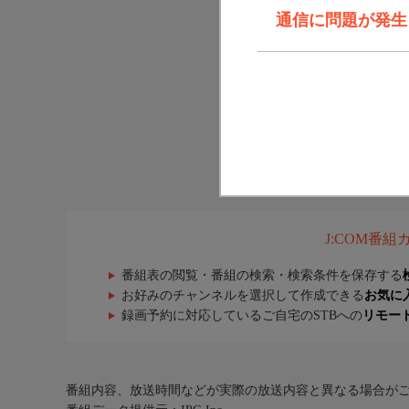
通信に問題が発生しま
J:COM番
番組表の閲覧・番組の検索・検索条件を保存する
お好みのチャンネルを選択して作成できる
お気に
録画予約に対応しているご自宅のSTBへの
リモー
番組内容、放送時間などが実際の放送内容と異なる場合が