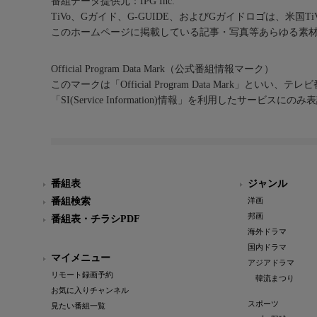
番組データ提供元：IPG Inc.
TiVo、Gガイド、G-GUIDE、およびGガイドロゴは、米国T
このホームページに掲載している記事・写真等あらゆる素
Official Program Data Mark（公式番組情報マーク）
このマークは「Official Program Data Mark」といい
「SI(Service Information)情報」を利用したサービ
番組表
ジャンル
番組検索
洋画
邦画
番組表・チラシPDF
海外ドラマ
国内ドラマ
マイメニュー
アジアドラマ
リモート録画予約
韓流まつり
お気に入りチャンネル
スポーツ
見たい番組一覧