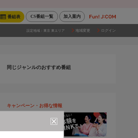
CS番組一覧
加入案内
番組表
地域変更
ログイン
設定地域：
東京 東エリア
同じジャンルのおすすめ番組
キャンペーン・お得な情報