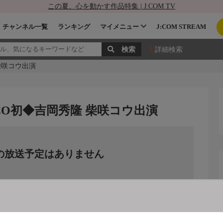
この夏、心を動かす作品特集 | J:COM TV
チャンネル一覧
ランキング
マイメニュー
J:COM STREAM
詳細検索
柴咲コウ出演
CO初◆吉岡秀隆 柴咲コウ出演
の放送予定はありません