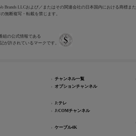
iVo Brands LLCおよび／またはその関連会社の日本国内における商標
材の無断複写・転載を禁じます。
、テレビ番組の公式情報である
スにのみ表記が許されているマークです。
チャンネル一覧
オプションチャンネル
J:テレ
J:COMチャンネル
ケーブル4K