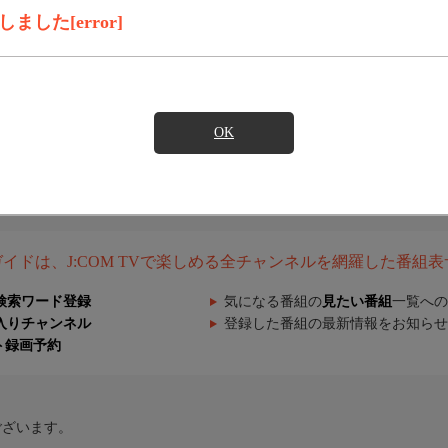
した[error]
OK
組ガイドは、J:COM TVで楽しめる全チャンネルを網羅した番組
検索ワード登録
気になる番組の
見たい番組
一覧への
入りチャンネル
登録した番組の最新情報をお知らせ
ト録画予約
ございます。