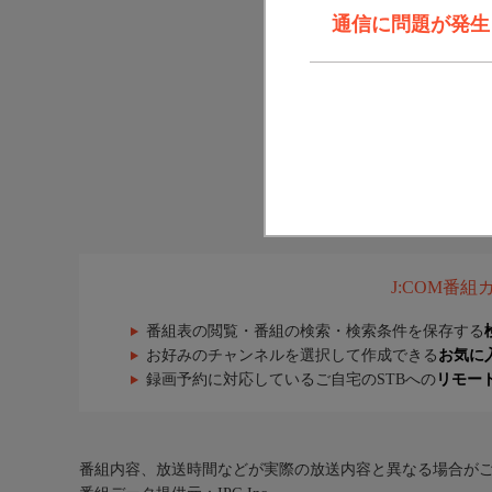
通信に問題が発生しま
J:COM番
番組表の閲覧・番組の検索・検索条件を保存する
お好みのチャンネルを選択して作成できる
お気に
録画予約に対応しているご自宅のSTBへの
リモー
番組内容、放送時間などが実際の放送内容と異なる場合が