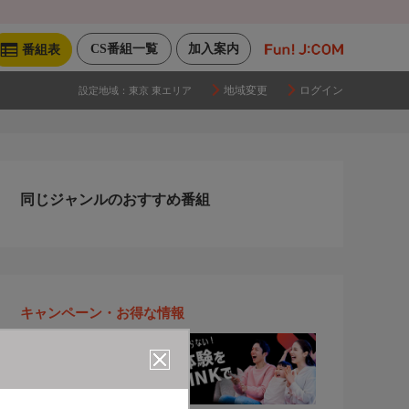
CS番組一覧
加入案内
番組表
地域変更
ログイン
設定地域：
東京 東エリア
同じジャンルのおすすめ番組
キャンペーン・お得な情報