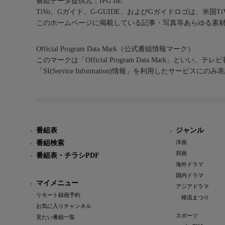
番組データ提供元：IPG Inc.
TiVo、Gガイド、G-GUIDE、およびGガイドロゴは、米国T
このホームページに掲載している記事・写真等あらゆる素
Official Program Data Mark（公式番組情報マーク）
このマークは「Official Program Data Mark」といい
「SI(Service Information)情報」を利用したサービ
番組表
ジャンル
番組検索
洋画
邦画
番組表・チラシPDF
海外ドラマ
国内ドラマ
マイメニュー
アジアドラマ
リモート録画予約
韓流まつり
お気に入りチャンネル
スポーツ
見たい番組一覧