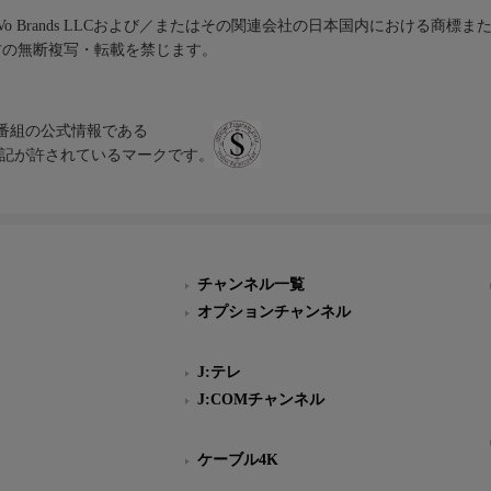
iVo Brands LLCおよび／またはその関連会社の日本国内における商標
材の無断複写・転載を禁じます。
、テレビ番組の公式情報である
スにのみ表記が許されているマークです。
チャンネル一覧
オプションチャンネル
J:テレ
J:COMチャンネル
ケーブル4K