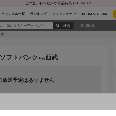
この夏、心を動かす作品特集 | J:COM TV
チャンネル一覧
ランキング
マイメニュー
J:COM STREAM
詳細検索
西武
0 ソフトバンクvs.西武
の放送予定はありません