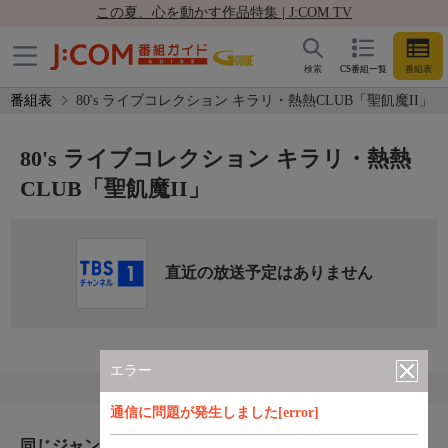
この夏、心を動かす作品特集 | J:COM TV
検索
CS番組一覧
番組表
番組表
80's ライブコレクション キラリ・熱熱CLUB「聖飢魔II」
80's ライブコレクション キラリ・熱熱
CLUB「聖飢魔II」
直近の放送予定はありません
エラー
通信に問題が発生しました[error]
同じジャンルのおすすめ番組