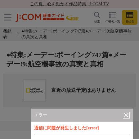
この夏、心を動かす作品特集 | J:COM TV
検索
CS番組一覧
番組表
番組
●特集:メーデー!ボーイング747篇●メーデー!9:航空機事故
表
の真実と真相
●特集:メーデー!ボーイング747篇●メー
デー!9:航空機事故の真実と真相
直近の放送予定はありません
エラー
通信に問題が発生しました[error]