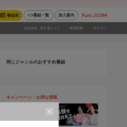
CS番組一覧
加入案内
番組表
地域変更
ログイン
設定地域：
東京 東エリア
同じジャンルのおすすめ番組
キャンペーン・お得な情報