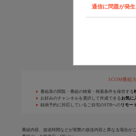
通信に問題が発生しま
J:COM番
番組表の閲覧・番組の検索・検索条件を保存する
お好みのチャンネルを選択して作成できる
お気に
録画予約に対応しているご自宅のSTBへの
リモー
番組内容、放送時間などが実際の放送内容と異なる場合が