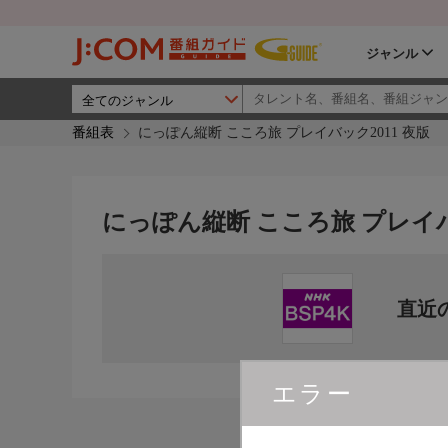
ジャンル
番組表
にっぽん縦断 こころ旅 プレイバック2011 夜版
にっぽん縦断 こころ旅 プレイバ
直近
エラー