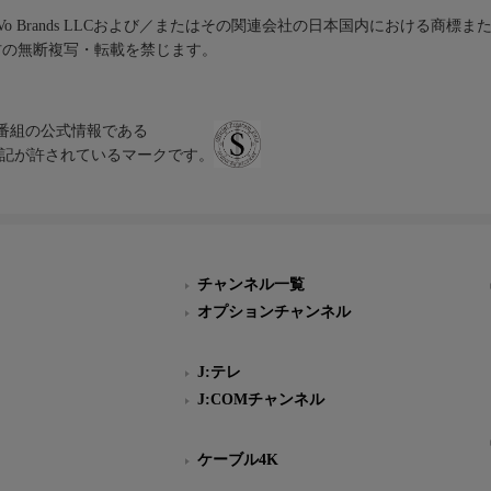
iVo Brands LLCおよび／またはその関連会社の日本国内における商標
材の無断複写・転載を禁じます。
、テレビ番組の公式情報である
スにのみ表記が許されているマークです。
チャンネル一覧
オプションチャンネル
J:テレ
J:COMチャンネル
ケーブル4K