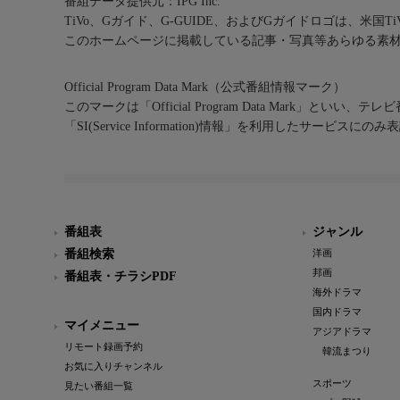
番組データ提供元：IPG Inc.
TiVo、Gガイド、G-GUIDE、およびGガイドロゴは、米国T
このホームページに掲載している記事・写真等あらゆる素
Official Program Data Mark（公式番組情報マーク）
このマークは「Official Program Data Mark」といい
「SI(Service Information)情報」を利用したサービ
番組表
ジャンル
番組検索
洋画
邦画
番組表・チラシPDF
海外ドラマ
国内ドラマ
マイメニュー
アジアドラマ
リモート録画予約
韓流まつり
お気に入りチャンネル
スポーツ
見たい番組一覧