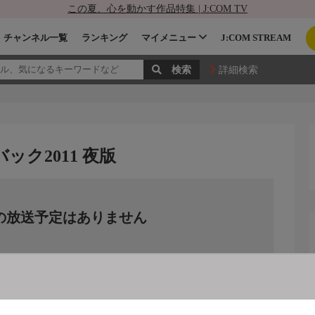
この夏、心を動かす作品特集 | J:COM TV
チャンネル一覧
ランキング
マイメニュー
J:COM STREAM
詳細検索
ック2011 夜版
の放送予定はありません