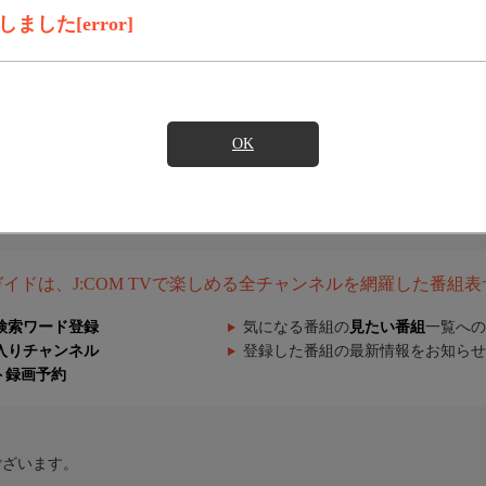
した[error]
OK
組ガイドは、J:COM TVで楽しめる全チャンネルを網羅した番組
検索ワード登録
気になる番組の
見たい番組
一覧への
入りチャンネル
登録した番組の最新情報をお知らせ
ト録画予約
ございます。