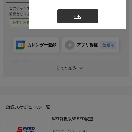
このチャンネルのご視聴には、オプションチャンネル(有料)のご契約が
必要となります。
OK
お申し込みはこちら
ご利用料金はこちら
カレンダー登録
アプリ視聴
放送前
番組詳細内容
もっと見る
出演者
解説：内林久徳
司会：水津優香理
放送スケジュール一覧
8/23前夜版SPEED展望
8/22(土)
23:00～23:45