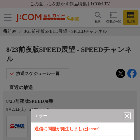
この夏、心を動かす作品特集 | J:COM TV
検索
CS番組一覧
番組表
番組表
8/23前夜版SPEED展望 - SPEEDチャンネル
8/23前夜版SPEED展望 - SPEEDチャンネ
ル
放送スケジュール一覧
直近の放送
8/23前夜版SPEED展望
8月22日(土)
23:00〜23:45
エラー
Ch.923
オプション
SPEEDチャンネル
通信に問題が発生しました[error]