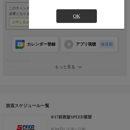
このチャンネルのご視聴には、オプションチャンネル(有料)のご契約が
必要となります。
OK
お申し込みはこちら
ご利用料金はこちら
カレンダー登録
アプリ視聴
放送前
番組詳細内容
もっと見る
出演者
解説：熊谷洋祐（プロスポーツ）
司会：勝又楓
放送スケジュール一覧
8/17前夜版SPEED展望
8/16(日)
21:30～22:00