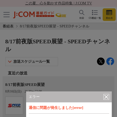
この夏、心を動かす作品特集 | J:COM TV
検索
CS番組一覧
番組表
番組表
8/17前夜版SPEED展望 - SPEEDチャンネル
8/17前夜版SPEED展望 - SPEEDチャンネ
ル
放送スケジュール一覧
直近の放送
8/17前夜版SPEED展望
8月16日(日)
21:30〜22:00
エラー
Ch.923
オプション
SPEEDチャンネル
通信に問題が発生しました[error]