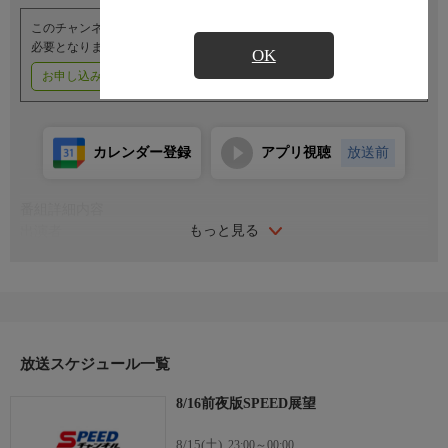
このチャンネルのご視聴には、オプションチャンネル(有料)のご契約が
必要となります。
OK
お申し込みはこちら
ご利用料金はこちら
カレンダー登録
アプリ視聴
放送前
番組詳細内容
もっと見る
出演者
解説：内林久徳
現地解説：山口幸二・村上義弘
司会：古市舞
放送スケジュール一覧
8/16前夜版SPEED展望
8/15(土)
23:00～00:00