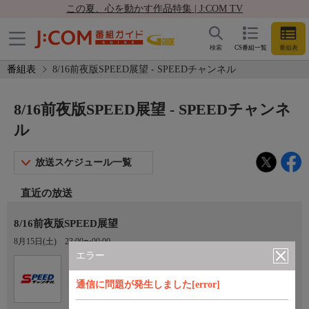
この夏、心を動かす作品特集 | J:COM TV
検索
CS番組一覧
番組表
番組表
8/16前夜版SPEED展望 - SPEEDチャンネル
8/16前夜版SPEED展望 - SPEEDチャンネ
ル
放送スケジュール一覧
直近の放送
8/16前夜版SPEED展望
8月15日(土)
23:00〜00:00
エラー
Ch.923
オプション
SPEEDチャンネル
通信に問題が発生しました[error]