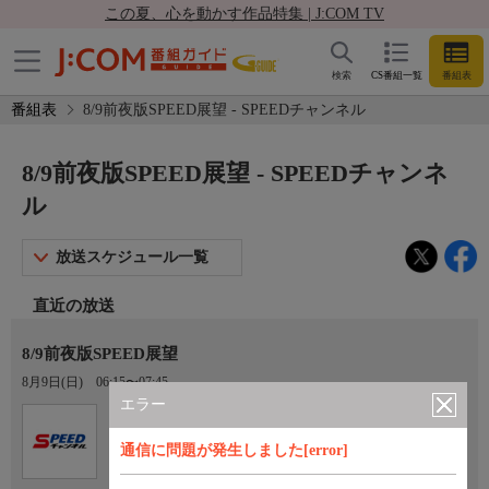
この夏、心を動かす作品特集 | J:COM TV
検索
CS番組一覧
番組表
番組表
8/9前夜版SPEED展望 - SPEEDチャンネル
8/9前夜版SPEED展望 - SPEEDチャンネ
ル
放送スケジュール一覧
直近の放送
8/9前夜版SPEED展望
8月9日(日)
06:15〜07:45
エラー
Ch.923
オプション
SPEEDチャンネル
通信に問題が発生しました[error]