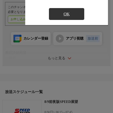
このチャンネルのご視聴には、オプションチャンネル(有料)のご契約が
必要となります。
OK
お申し込みはこちら
ご利用料金はこちら
カレンダー登録
アプリ視聴
放送前
番組詳細内容
もっと見る
出演者
GAS展望
解説：岡崎優美
現地解説：高木真備
司会：水津優香理
現地進行：渡邉唯
放送スケジュール一覧
和歌山G3展望
8/9前夜版SPEED展望
解説：鈴木誠
司会：針谷衣織里
8/9(日)
06:15～07:45