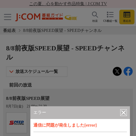
この夏、心を動かす作品特集 | J:COM TV
検索
CS番組一覧
番組表
番組表
8/8前夜版SPEED展望 - SPEEDチャンネル
8/8前夜版SPEED展望 - SPEEDチャンネ
ル
放送スケジュール一覧
前回の放送
8/8前夜版SPEED展望
8月7日(金)
21:00〜21:30
エラー
Ch.923
オプション
SPEEDチャンネル
通信に問題が発生しました[error]