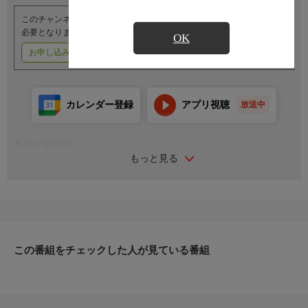
このチャンネルのご視聴には、オプションチャンネル(有料)のご契約が
必要となります。
OK
お申し込みはこちら
ご利用料金はこちら
カレンダー登録
アプリ視聴
放送中
番組詳細内容
もっと見る
出演者
和歌山G3展望
解説：鈴木誠
司会：針谷衣織里
この番組をチェックした人が見ている番組