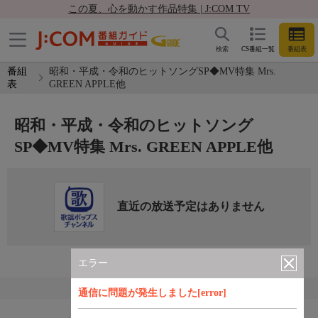
この夏、心を動かす作品特集 | J:COM TV
検索
CS番組一覧
番組表
番組
昭和・平成・令和のヒットソングSP◆MV特集 Mrs.
表
GREEN APPLE他
昭和・平成・令和のヒットソング
SP◆MV特集 Mrs. GREEN APPLE他
直近の放送予定はありません
エラー
通信に問題が発生しました[error]