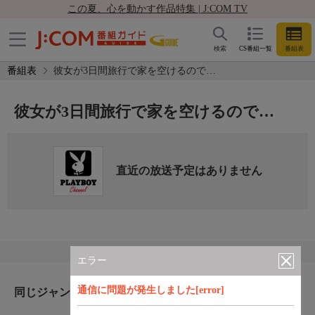
この夏、心を動かす作品特集 | J:COM TV
検索
CS番組一覧
番組表
番組表
彼女が3日間旅行で家を空けるので…
彼女が3日間旅行で家を空けるので…
直近の放送予定はありません
エラー
通信に問題が発生しました[error]
同じジャンルのおすすめ番組