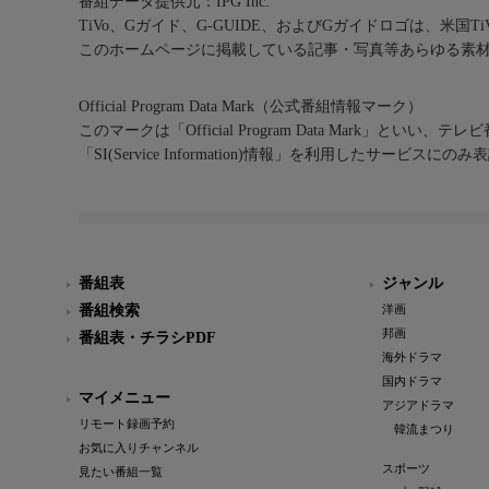
番組データ提供元：IPG Inc.
TiVo、Gガイド、G-GUIDE、およびGガイドロゴは、米国T
このホームページに掲載している記事・写真等あらゆる素
Official Program Data Mark（公式番組情報マーク）
このマークは「Official Program Data Mark」といい
「SI(Service Information)情報」を利用したサービ
番組表
ジャンル
番組検索
洋画
邦画
番組表・チラシPDF
海外ドラマ
国内ドラマ
マイメニュー
アジアドラマ
リモート録画予約
韓流まつり
お気に入りチャンネル
スポーツ
見たい番組一覧