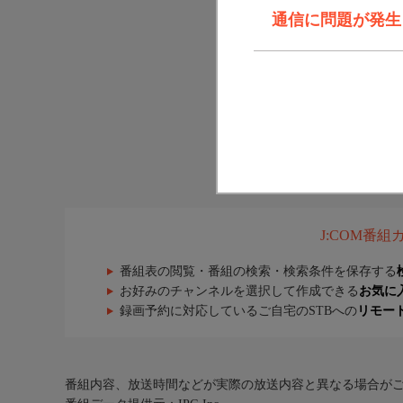
通信に問題が発生しま
J:COM番
番組表の閲覧・番組の検索・検索条件を保存する
お好みのチャンネルを選択して作成できる
お気に
録画予約に対応しているご自宅のSTBへの
リモー
番組内容、放送時間などが実際の放送内容と異なる場合が