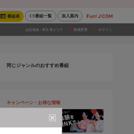
CS番組一覧
加入案内
番組表
地域変更
ログイン
設定地域：
東京 東エリア
同じジャンルのおすすめ番組
キャンペーン・お得な情報