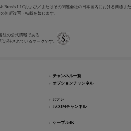
iVo Brands LLCおよび／またはその関連会社の日本国内における商標
材の無断複写・転載を禁じます。
、テレビ番組の公式情報である
スにのみ表記が許されているマークです。
チャンネル一覧
オプションチャンネル
J:テレ
J:COMチャンネル
ケーブル4K