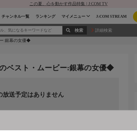
この夏、心を動かす作品特集 | J:COM TV
チャンネル一覧
ランキング
マイメニュー
J:COM STREAM
詳細検索
ー:銀幕の女優◆
のベスト・ムービー:銀幕の女優◆
の放送予定はありません