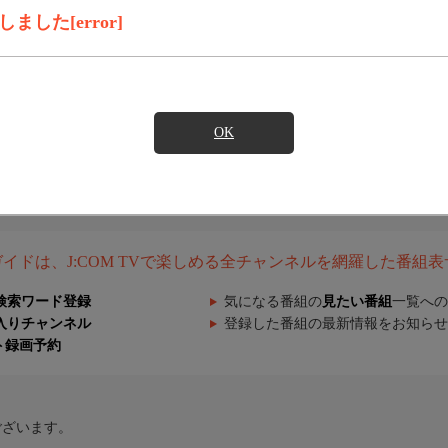
した[error]
OK
組ガイドは、J:COM TVで楽しめる全チャンネルを網羅した番組
検索ワード登録
気になる番組の
見たい番組
一覧への
入りチャンネル
登録した番組の最新情報をお知らせ
ト録画予約
ございます。