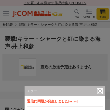
この夏、心を動かす作品特集 | J:COM TV
検索
CS番組一覧
番組表
番組表
襲撃!キラー・シャークと紅に染まる海 声:井上和彦
襲撃!キラー・シャークと紅に染まる海
声:井上和彦
直近の放送予定はありません
エラー
通信に問題が発生しました[error]
同じジャンルのおすすめ番組