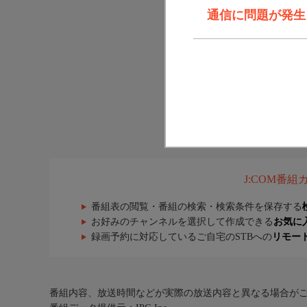
通信に問題が発生しま
J:COM番
番組表の閲覧・番組の検索・検索条件を保存する
お好みのチャンネルを選択して作成できる
お気に
録画予約に対応しているご自宅のSTBへの
リモー
番組内容、放送時間などが実際の放送内容と異なる場合が