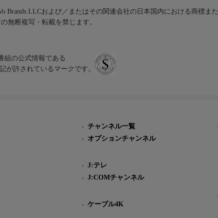
iVo Brands LLCおよび／またはその関連会社の日本国内における商標
材の無断複写・転載を禁じます。
、テレビ番組の公式情報である
スにのみ表記が許されているマークです。
チャンネル一覧
オプションチャンネル
J:テレ
J:COMチャンネル
ケーブル4K