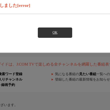
した[error]
OK
組ガイドは、J:COM TVで楽しめる全チャンネルを網羅した番組
検索ワード登録
気になる番組の
見たい番組
一覧への
入りチャンネル
登録した番組の最新情報をお知らせ
ト録画予約
ございます。