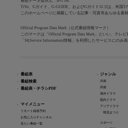
番組データ提供元：IPG Inc.
TiVo、Gガイド、G-GUIDE、およびGガイドロゴは、米国T
このホームページに掲載している記事・写真等あらゆる素
Official Program Data Mark（公式番組情報マーク）
このマークは「Official Program Data Mark」といい
「SI(Service Information)情報」を利用したサービ
番組表
ジャンル
番組検索
洋画
邦画
番組表・チラシPDF
海外ドラマ
国内ドラマ
マイメニュー
アジアドラマ
リモート録画予約
韓流まつり
お気に入りチャンネル
スポーツ
見たい番組一覧