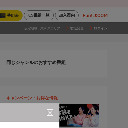
CS番組一覧
加入案内
番組表
地域変更
ログイン
設定地域：
東京 東エリア
同じジャンルのおすすめ番組
キャンペーン・お得な情報