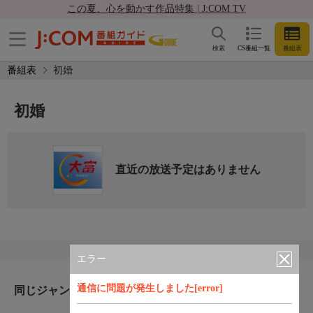
この夏、心を動かす作品特集 | J:COM TV
検索
CS番組一覧
番組表
番組表
初婚
初婚
直近の放送予定はありません
エラー
通信に問題が発生しました[error]
同じジャンルのおすすめ番組