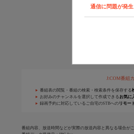
通信に問題が発生しま
J:COM番
番組表の閲覧・番組の検索・検索条件を保存する
お好みのチャンネルを選択して作成できる
お気に
録画予約に対応しているご自宅のSTBへの
リモー
番組内容、放送時間などが実際の放送内容と異なる場合が