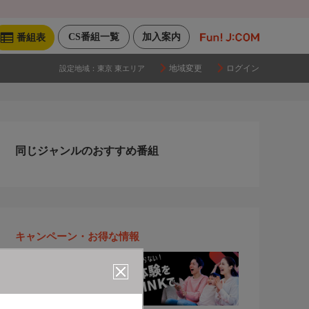
CS番組一覧
加入案内
番組表
地域変更
ログイン
設定地域：
東京 東エリア
同じジャンルのおすすめ番組
キャンペーン・お得な情報