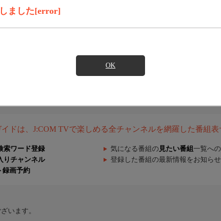
した[error]
OK
組ガイドは、J:COM TVで楽しめる全チャンネルを網羅した番組
検索ワード登録
気になる番組の
見たい番組
一覧への
入りチャンネル
登録した番組の最新情報をお知らせ
ト録画予約
ございます。