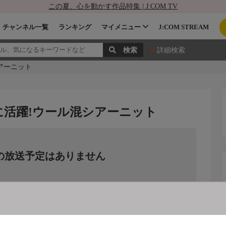
この夏、心を動かす作品特集 | J:COM TV
チャンネル一覧
ランキング
マイメニュー
J:COM STREAM
詳細検索
アーニット
に活躍!ウール混シアーニット
の放送予定はありません