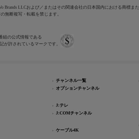
iVo Brands LLCおよび／またはその関連会社の日本国内における商標
材の無断複写・転載を禁じます。
、テレビ番組の公式情報である
スにのみ表記が許されているマークです。
チャンネル一覧
オプションチャンネル
J:テレ
J:COMチャンネル
ケーブル4K