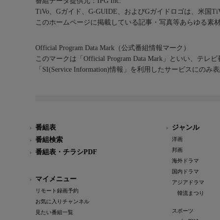
番組データ提供元：IPG Inc.
TiVo、Gガイド、G-GUIDE、およびGガイドロゴは、米国T
このホームページに掲載している記事・写真等あらゆる素
Official Program Data Mark（公式番組情報マーク）
このマークは「Official Program Data Mark」といい
「SI(Service Information)情報」を利用したサービ
番組表
ジャンル
番組検索
洋画
邦画
番組表・チラシPDF
海外ドラマ
国内ドラマ
マイメニュー
アジアドラマ
リモート録画予約
韓流まつり
お気に入りチャンネル
スポーツ
見たい番組一覧