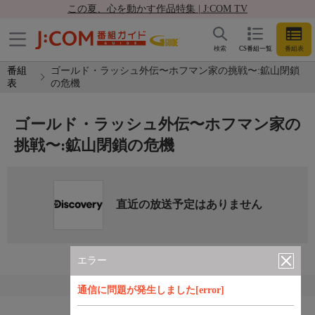
この夏、心を動かす作品特集 | J:COM TV
検索
CS番組一覧
番組表
番組
ゴールド・ラッシュ外伝〜ホフマン家の挑戦〜:鉱山閉鎖
表
の危機
ゴールド・ラッシュ外伝〜ホフマン家の
挑戦〜:鉱山閉鎖の危機
直近の放送予定はありません
エラー
通信に問題が発生しました[error]