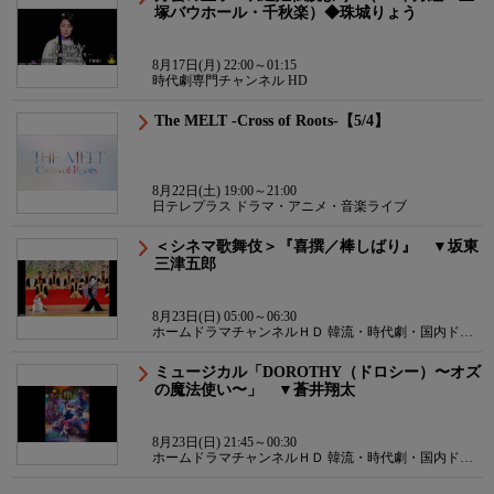
塚バウホール・千秋楽）◆珠城りょう
8月17日(月) 22:00～01:15
時代劇専門チャンネル HD
The MELT -Cross of Roots-【5/4】
8月22日(土) 19:00～21:00
日テレプラス ドラマ・アニメ・音楽ライブ
＜シネマ歌舞伎＞『喜撰／棒しばり』 ▼坂東
三津五郎
8月23日(日) 05:00～06:30
ホームドラマチャンネルＨＤ 韓流・時代劇・国内ドラ
マ
ミュージカル「DOROTHY（ドロシー）〜オズ
の魔法使い〜」 ▼蒼井翔太
8月23日(日) 21:45～00:30
ホームドラマチャンネルＨＤ 韓流・時代劇・国内ドラ
マ