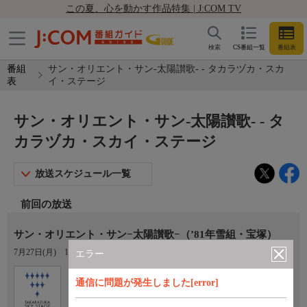
この夏、心を動かす作品特集 | J:COM TV
検索
CS番組一覧
番組表
番組
サン・オリエント・サン-太陽讃歌- - タカラヅカ・スカ
表
イ・ステージ
サン・オリエント・サン-太陽讃歌- - タ
カラヅカ・スカイ・ステージ
放送スケジュール一覧
前回の放送
サン・オリエント・サン−太陽讃歌−（’81年雪組・宝塚）
7月27日(月)
18:30〜19:30
エラー
Ch.760
オプション
通信に問題が発生しました[error]
タカラヅカ・スカイ・ステージ