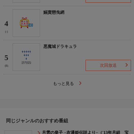
鰯賣戀曳網
4
(-)
悪魔城ドラキュラ
5
次回放送
(8)
もっと見る
同じジャンルのおすすめ番組
月雲の皇子 −衣通姫伝説より−（'13年月組 宝