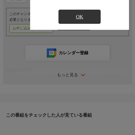
このチャンネルのご視聴には、オプションチャンネル(有料)のご契約が
OK
必要となります。
お申し込みはこちら
ご利用料金はこちら
カレンダー登録
番組詳細内容
もっと見る
エキゾチシズム溢れるオリエントの世界を砂漠、太陽、風などの
イメージを大切に描いた作品。'81年雪組／宝塚／出演：麻実れ
い、遥くらら、寿ひずる 他（54分）
この番組をチェックした人が見ている番組