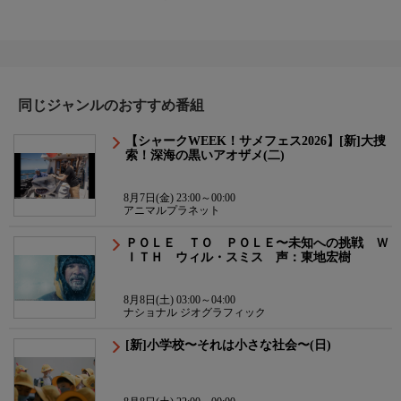
同じジャンルのおすすめ番組
【シャークWEEK！サメフェス2026】[新]大捜
索！深海の黒いアオザメ(二)
8月7日(金) 23:00～00:00
アニマルプラネット
ＰＯＬＥ ＴＯ ＰＯＬＥ〜未知への挑戦 Ｗ
ＩＴＨ ウィル・スミス 声：東地宏樹
8月8日(土) 03:00～04:00
ナショナル ジオグラフィック
[新]小学校〜それは小さな社会〜(日)