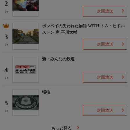
2
次回放送
(-)
ポンペイの失われた物語 WITH トム・ヒドル
ストン 声:平川大輔
3
次回放送
(-)
新・みんなの鉄道
4
次回放送
(-)
犠牲
5
次回放送
(-)
もっと見る