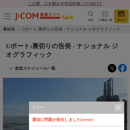
この夏、心を動かす作品特集 | J:COM TV
検索
CS番組一覧
番組表
番組表
Uボート:裏切りの告発 - ナショナル ジオグラフィック
Uボート:裏切りの告発 - ナショナル ジ
オグラフィック
放送スケジュール一覧
エラー
通信に問題が発生しました[error]