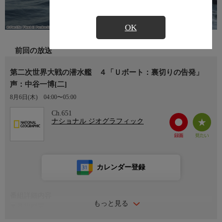
OK
前回の放送
第二次世界大戦の潜水艦 ４「Ｕボート：裏切りの告発」
声：中谷一博[二]
8月6日(木)
04:00〜05:00
Ch.651
ナショナル ジオグラフィック
カレンダー登録
番組詳細内容
もっと見る
▼番組概要
戦史上重要な出来事に基づき、第二次世界大戦の各国が誇る潜水