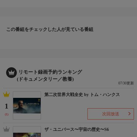
艦の接触から攻撃まで、海中戦におけるステルス技術の勝負を克
明にたどるシリーズ。群狼作戦（ウルフパック）の台頭から太平
洋戦を勝利に導いた原動力まで、戦略、テクノロジー、戦術を結
集した指導者たちを追い、乗組員が体験した最悪の悪夢を再現す
この番組をチェックした人が見ている番組
る。
▼エピソード内容
Ｕボートがアメリカ沿岸で戦果を上げた第二次黄金期、オスカ
ー・クッシュは優秀さを認められ、若くしてＵ154の艦長に就任
する。前途は洋々と思われたが、ナチス政権に批判的な言動が先
任士官と機関長の反目を招く。連合国が反撃に転じ、Ｕボートを
取り巻く状況が厳しさを増していく中、２回の長距離哨戒中に士
リモート録画予約ランキング
官たちとの対立が深刻化したクッシュは、ついに部下の告発で軍
(ドキュメンタリー／教養)
07/30更新
法会議にかけられ死刑を宣告される。
第二次世界大戦全史 by トム・ハンクス
1
次回放送
(1)
ザ・ユニバース〜宇宙の歴史〜S6