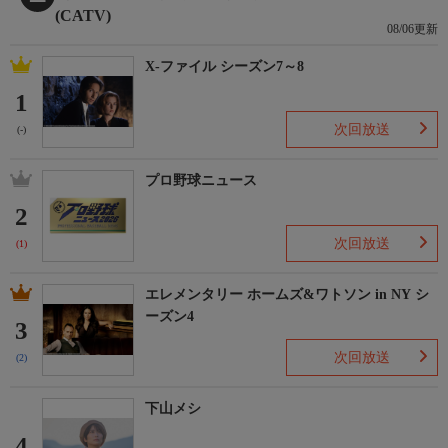
(CATV)
08/06更新
X-ファイル シーズン7～8
1
次回放送
(-)
プロ野球ニュース
2
次回放送
(1)
エレメンタリー ホームズ&ワトソン in NY シ
ーズン4
3
次回放送
(2)
下山メシ
4