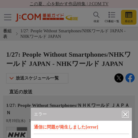
この夏、心を動かす作品特集 | J:COM TV
検索
CS番組一覧
番組表
番組
1/27: People Without Smartphones/NHKワールド JAPAN -
表
NHKワールド JAPAN
1/27: People Without Smartphones/NHKワ
ールド JAPAN - NHKワールド JAPAN
放送スケジュール一覧
直近の放送
1/27: People Without Smartphones/ＮＨＫワールド ＪＡＰＡ
Ｎ
エラー
8月19日(水)
11:23〜11:30
通信に問題が発生しました[error]
Ch.307
NHKワールド JAPAN