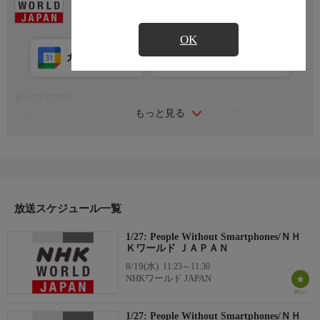
OK
カレンダー登録
アプリ視聴
放送前
番組詳細内容
もっと見る
ＮＨＫワールド ＪＡＰＡＮを放送しています。詳しくはホーム
ページをご覧ください。 nhk.jp/nhkworld
放送スケジュール一覧
1/27: People Without Smartphones/ＮＨ
Ｋワールド ＪＡＰＡＮ
8/19(水)
11:23～11:30
NHKワールド JAPAN
1/27: People Without Smartphones/ＮＨ