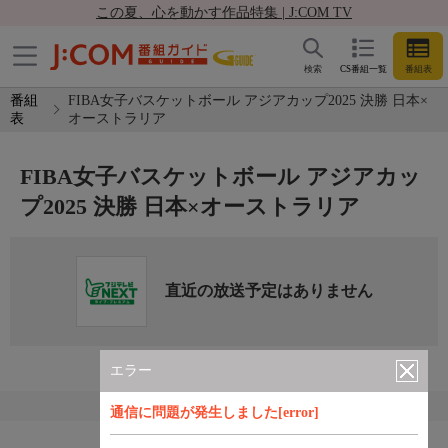
この夏、心を動かす作品特集 | J:COM TV
検索
CS番組一覧
番組表
番組
FIBA女子バスケットボール アジアカップ2025 決勝 日本×
表
オーストラリア
FIBA女子バスケットボール アジアカッ
プ2025 決勝 日本×オーストラリア
直近の放送予定はありません
エラー
通信に問題が発生しました[error]