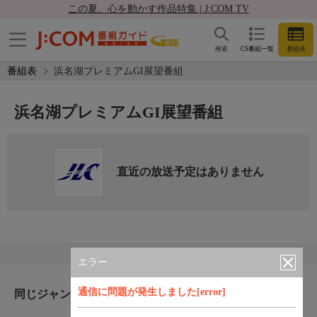
この夏、心を動かす作品特集 | J:COM TV
検索
CS番組一覧
番組表
番組表
浜名湖プレミアムGI展望番組
浜名湖プレミアムGI展望番組
直近の放送予定はありません
エラー
通信に問題が発生しました[error]
同じジャンルのおすすめ番組