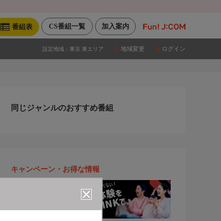
CS番組一覧
加入案内
番組表
地域変更
ログイン
設定地域：
東京 東エリア
同じジャンルのおすすめ番組
キャンペーン・お得な情報