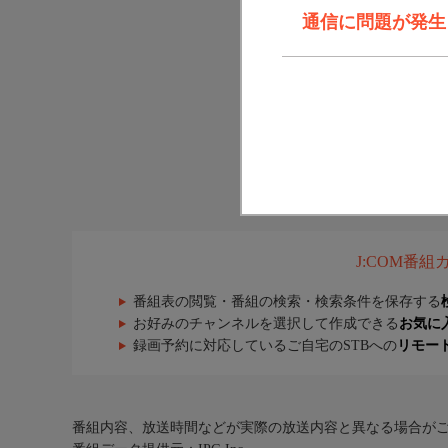
通信に問題が発生しま
J:COM番
番組表の閲覧・番組の検索・検索条件を保存する
お好みのチャンネルを選択して作成できる
お気に
録画予約に対応しているご自宅のSTBへの
リモー
番組内容、放送時間などが実際の放送内容と異なる場合が