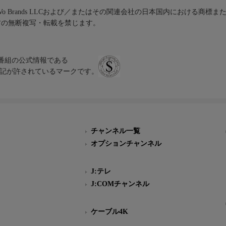
iVo Brands LLCおよび／またはその関連会社の日本国内における商標
材の無断複写・転載を禁じます。
、テレビ番組の公式情報である
スにのみ表記が許されているマークです。
チャンネル一覧
オプションチャンネル
J:テレ
J:COMチャンネル
ケーブル4K