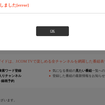
した[error]
OK
組ガイドは、J:COM TVで楽しめる全チャンネルを網羅した番組
検索ワード登録
気になる番組の
見たい番組
一覧への
入りチャンネル
登録した番組の最新情報をお知らせ
ト録画予約
ございます。