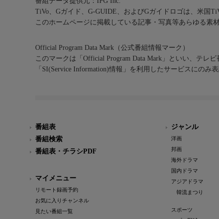
番組データ提供元：IPG Inc.
TiVo、Gガイド、G-GUIDE、およびGガイドロゴは、米国T
このホームページに掲載している記事・写真等あらゆる素
Official Program Data Mark（公式番組情報マーク）
このマークは「Official Program Data Mark」といい
「SI(Service Information)情報」を利用したサービ
番組表
ジャンル
番組検索
洋画
邦画
番組表・チラシPDF
海外ドラマ
国内ドラマ
マイメニュー
アジアドラマ
リモート録画予約
韓流まつり
お気に入りチャンネル
スポーツ
見たい番組一覧