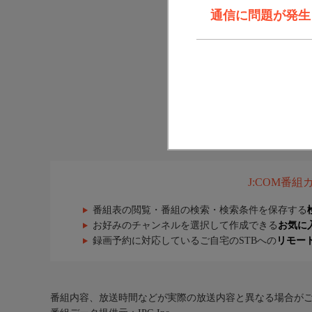
通信に問題が発生しま
J:COM番
番組表の閲覧・番組の検索・検索条件を保存する
お好みのチャンネルを選択して作成できる
お気に
録画予約に対応しているご自宅のSTBへの
リモー
番組内容、放送時間などが実際の放送内容と異なる場合が