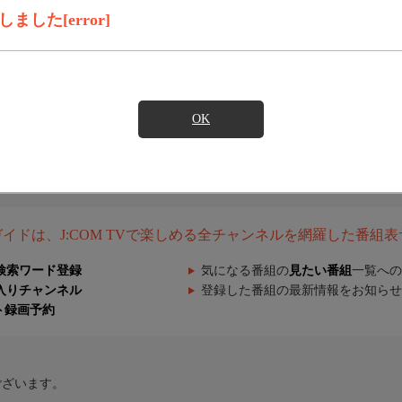
した[error]
OK
組ガイドは、J:COM TVで楽しめる全チャンネルを網羅した番組
検索ワード登録
気になる番組の
見たい番組
一覧への
入りチャンネル
登録した番組の最新情報をお知らせ
ト録画予約
ございます。