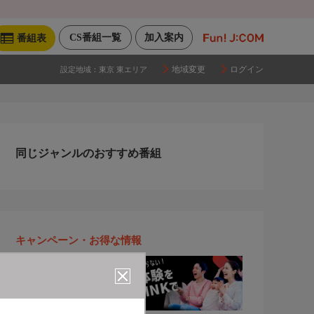
CS番組一覧
加入案内
番組表
地域変更
ログイン
設定地域：
東京 東エリア
同じジャンルのおすすめ番組
キャンペーン・お得な情報