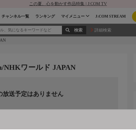
この夏、心を動かす作品特集 | J:COM TV
チャンネル一覧
ランキング
マイメニュー
J:COM STREAM
詳細検索
PAN
shima/NHKワールド JAPAN
の放送予定はありません