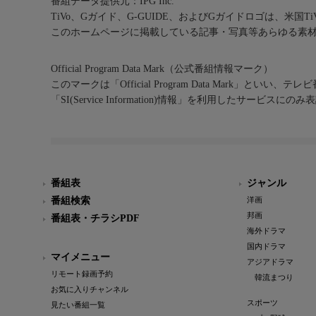
番組データ提供元：IPG Inc.
TiVo、Gガイド、G-GUIDE、およびGガイドロゴは、米国T
このホームページに掲載している記事・写真等あらゆる素
Official Program Data Mark（公式番組情報マーク）
このマークは「Official Program Data Mark」といい
「SI(Service Information)情報」を利用したサービ
番組表
ジャンル
番組検索
洋画
邦画
番組表・チラシPDF
海外ドラマ
国内ドラマ
マイメニュー
アジアドラマ
リモート録画予約
韓流まつり
お気に入りチャンネル
スポーツ
見たい番組一覧