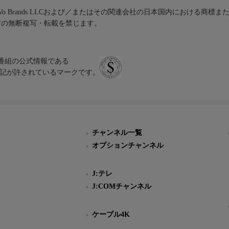
iVo Brands LLCおよび／またはその関連会社の日本国内における商標
材の無断複写・転載を禁じます。
、テレビ番組の公式情報である
スにのみ表記が許されているマークです。
チャンネル一覧
オプションチャンネル
J:テレ
J:COMチャンネル
ケーブル4K