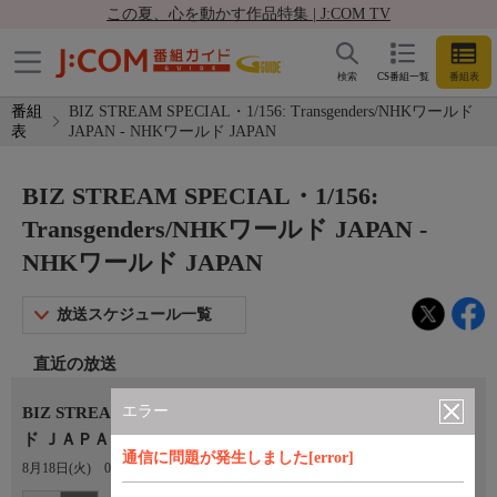
この夏、心を動かす作品特集 | J:COM TV
検索
CS番組一覧
番組表
番組
BIZ STREAM SPECIAL・1/156: Transgenders/NHKワールド
表
JAPAN - NHKワールド JAPAN
BIZ STREAM SPECIAL・1/156:
Transgenders/NHKワールド JAPAN -
NHKワールド JAPAN
放送スケジュール一覧
直近の放送
エラー
BIZ STREAM SPECIAL・1/156: Transgenders/ＮＨＫワール
ド ＪＡＰＡＮ
通信に問題が発生しました[error]
8月18日(火)
06:10〜06:30