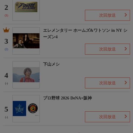
2
次回放送
(1)
エレメンタリー ホームズ&ワトソン in NY シ
ーズン4
3
次回放送
(2)
下山メシ
4
次回放送
(-)
プロ野球 2026 DeNA×阪神
5
次回放送
(-)