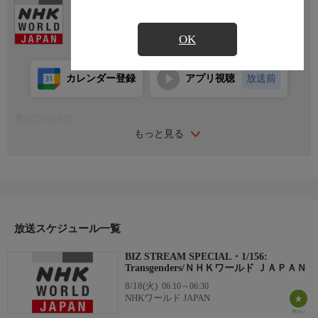
Ch.307
NHKワールド JAPAN
OK
カレンダー登録
アプリ視聴
放送前
番組詳細内容
もっと見る
ＮＨＫワールド ＪＡＰＡＮを放送しています。詳しくはホーム
ページをご覧ください。 nhk.jp/nhkworld
放送スケジュール一覧
BIZ STREAM SPECIAL・1/156:
Transgenders/ＮＨＫワールド ＪＡＰＡＮ
8/18(火)
06:10～06:30
NHKワールド JAPAN