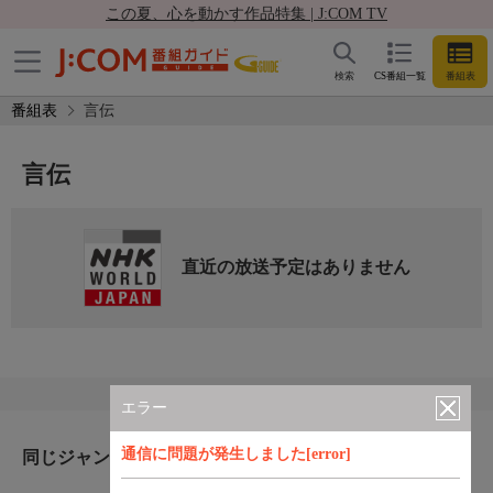
この夏、心を動かす作品特集 | J:COM TV
検索
CS番組一覧
番組表
番組表
言伝
言伝
直近の放送予定はありません
エラー
通信に問題が発生しました[error]
同じジャンルのおすすめ番組