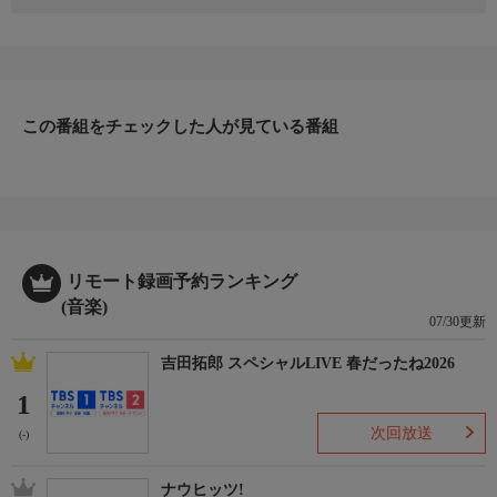
世界的な人気を誇るボーイズグループ NCTのTEN(テン)。
初の全国ソロライブツアー「2025 TEN JAPAN TOUR 1001 'TIME
WARP'」より、2025年5月30日（金）、31日（土）にLINE CUBE
SHIBUYAで開催のライブを独占放送！
TENの多彩なパフォーマンスをお見逃しなく！
この番組をチェックした人が見ている番組
リモート録画予約ランキング
(音楽)
07/30更新
吉田拓郎 スペシャルLIVE 春だったね2026
1
次回放送
(-)
ナウヒッツ!