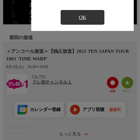
OK
前回の放送
＜アンコール放送＞【独占放送】2025 TEN JAPAN TOUR
1001 'TIME WARP'
8月1日(土)
16:30〜19:00
Ch.755
テレ朝チャンネル１
カレンダー登録
アプリ視聴
放送中
番組詳細内容
もっと見る
番組内容