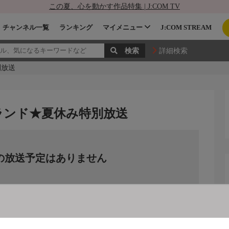
この夏、心を動かす作品特集 | J:COM TV
チャンネル一覧
ランキング
マイメニュー
J:COM STREAM
詳細検索
別放送
ランド★夏休み特別放送
の放送予定はありません