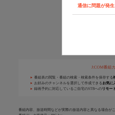
通信に問題が発生しま
J:COM番
番組表の閲覧・番組の検索・検索条件を保存する
お好みのチャンネルを選択して作成できる
お気に
録画予約に対応しているご自宅のSTBへの
リモー
番組内容、放送時間などが実際の放送内容と異なる場合が