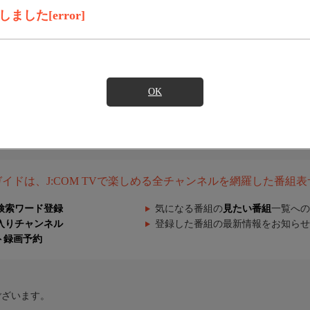
した[error]
OK
組ガイドは、J:COM TVで楽しめる全チャンネルを網羅した番組
検索ワード登録
気になる番組の
見たい番組
一覧への
入りチャンネル
登録した番組の最新情報をお知らせ
ト録画予約
ございます。