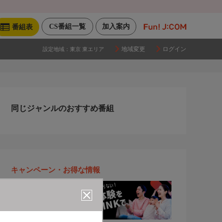
CS番組一覧
加入案内
番組表
地域変更
ログイン
設定地域：
東京 東エリア
同じジャンルのおすすめ番組
キャンペーン・お得な情報