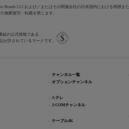
iVo Brands LLCおよび／またはその関連会社の日本国内における商標
材の無断複写・転載を禁じます。
、テレビ番組の公式情報である
スにのみ表記が許されているマークです。
チャンネル一覧
オプションチャンネル
J:テレ
J:COMチャンネル
ケーブル4K