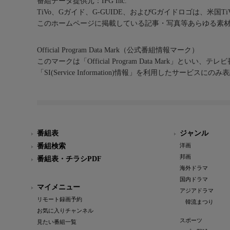
番組データ提供元：IPG Inc.
TiVo、Gガイド、G-GUIDE、およびGガイドロゴは、米国T
このホームページに掲載している記事・写真等あらゆる素
Official Program Data Mark（公式番組情報マーク）
このマークは「Official Program Data Mark」といい
「SI(Service Information)情報」を利用したサービ
番組表
ジャンル
番組検索
洋画
邦画
番組表・チラシPDF
海外ドラマ
国内ドラマ
マイメニュー
アジアドラマ
リモート録画予約
韓流まつり
お気に入りチャンネル
スポーツ
見たい番組一覧