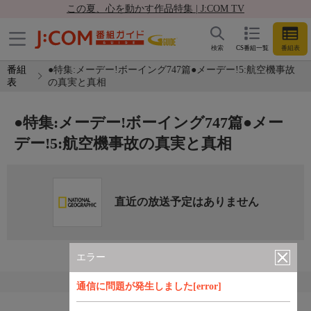
この夏、心を動かす作品特集 | J:COM TV
検索
CS番組一覧
番組表
番組
●特集:メーデー!ボーイング747篇●メーデー!5:航空機事故
表
の真実と真相
●特集:メーデー!ボーイング747篇●メー
デー!5:航空機事故の真実と真相
直近の放送予定はありません
エラー
通信に問題が発生しました[error]