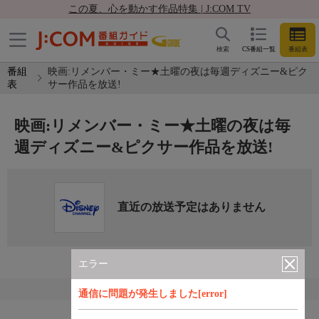
この夏、心を動かす作品特集 | J:COM TV
検索
CS番組一覧
番組表
番組
映画:リメンバー・ミー★土曜の夜は毎週ディズニー&ピク
表
サー作品を放送!
映画:リメンバー・ミー★土曜の夜は毎
週ディズニー&ピクサー作品を放送!
直近の放送予定はありません
エラー
通信に問題が発生しました[error]