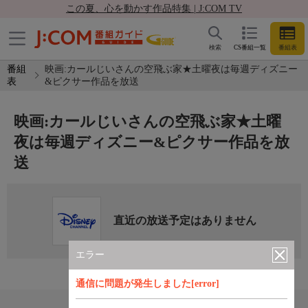
この夏、心を動かす作品特集 | J:COM TV
検索
CS番組一覧
番組表
番組
映画:カールじいさんの空飛ぶ家★土曜夜は毎週ディズニー
表
&ピクサー作品を放送
映画:カールじいさんの空飛ぶ家★土曜
夜は毎週ディズニー&ピクサー作品を放
送
直近の放送予定はありません
エラー
通信に問題が発生しました[error]