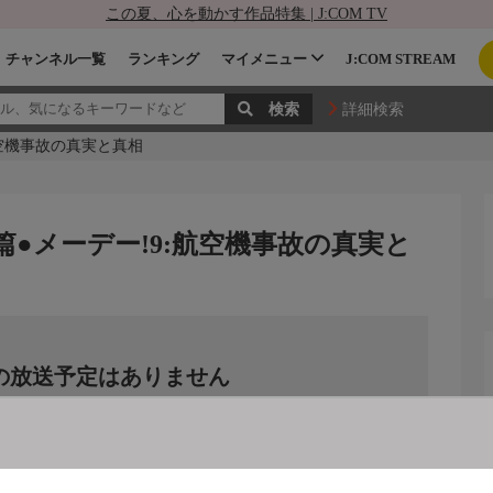
この夏、心を動かす作品特集 | J:COM TV
チャンネル一覧
ランキング
マイメニュー
J:COM STREAM
詳細検索
航空機事故の真実と真相
7篇●メーデー!9:航空機事故の真実と
の放送予定はありません