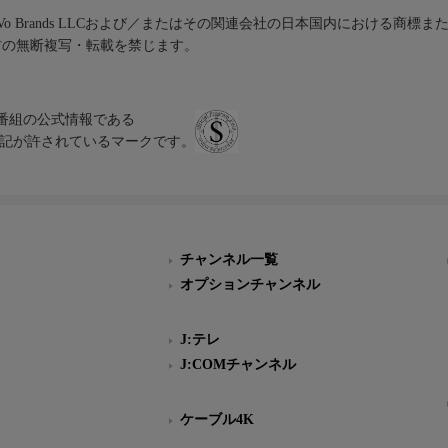
iVo Brands LLCおよび／またはその関連会社の日本国内における商標
材の無断複写・転載を禁じます。
、テレビ番組の公式情報である
スにのみ表記が許されているマークです。
チャンネル一覧
オプションチャンネル
J:テレ
J:COMチャンネル
ケーブル4K