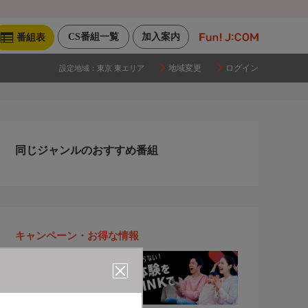
CS番組一覧
加入案内
番組表
地域変更
ログイン
設定地域：
東京 東エリア
同じジャンルのおすすめ番組
キャンペーン・お得な情報