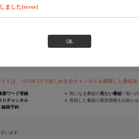
した[error]
OK
組ガイドは、J:COM TVで楽しめる全チャンネルを網羅した番組
検索ワード登録
気になる番組の
見たい番組
一覧への
入りチャンネル
登録した番組の最新情報をお知らせ
ト録画予約
ございます。