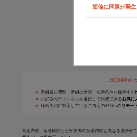
通信に問題が発生しま
J:COM番
番組表の閲覧・番組の検索・検索条件を保存する
お好みのチャンネルを選択して作成できる
お気に
録画予約に対応しているご自宅のSTBへの
リモー
番組内容、放送時間などが実際の放送内容と異なる場合が