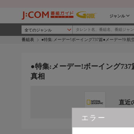
ジャンル
番組表
●特集:メーデー!ボーイング737篇●メーデー!9:
●特集:メーデー!ボーイング73
真相
直近
エラー