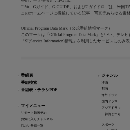
番組データ提供元：IPG Inc.
TiVo、Gガイド、G-GUIDE、およびGガイドロゴは、米国T
このホームページに掲載している記事・写真等あらゆる素
Official Program Data Mark（公式番組情報マーク）
このマークは「Official Program Data Mark」といい
「SI(Service Information)情報」を利用したサービ
番組表
ジャンル
番組検索
洋画
邦画
番組表・チラシPDF
海外ドラマ
国内ドラマ
マイメニュー
アジアドラマ
リモート録画予約
韓流まつり
お気に入りチャンネル
スポーツ
見たい番組一覧