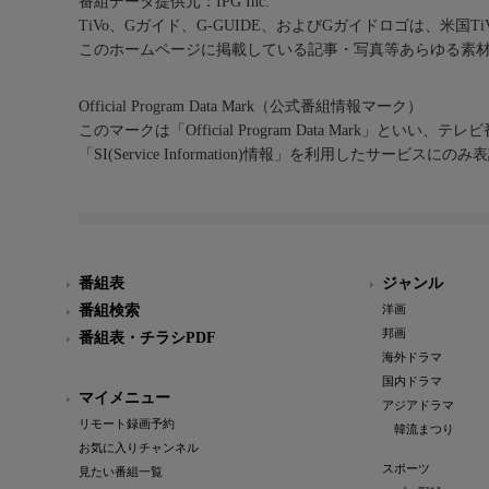
番組データ提供元：IPG Inc.
TiVo、Gガイド、G-GUIDE、およびGガイドロゴは、米国T
このホームページに掲載している記事・写真等あらゆる素
Official Program Data Mark（公式番組情報マーク）
このマークは「Official Program Data Mark」といい
「SI(Service Information)情報」を利用したサービ
番組表
ジャンル
番組検索
洋画
邦画
番組表・チラシPDF
海外ドラマ
国内ドラマ
マイメニュー
アジアドラマ
リモート録画予約
韓流まつり
お気に入りチャンネル
スポーツ
見たい番組一覧