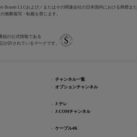
iVo Brands LLCおよび／またはその関連会社の日本国内における商標
材の無断複写・転載を禁じます。
、テレビ番組の公式情報である
スにのみ表記が許されているマークです。
チャンネル一覧
オプションチャンネル
J:テレ
J:COMチャンネル
ケーブル4K