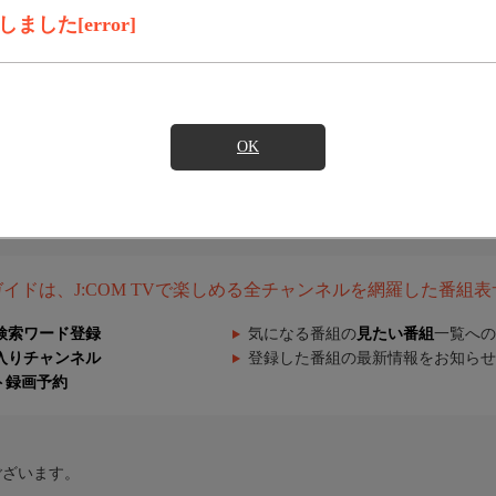
した[error]
OK
組ガイドは、J:COM TVで楽しめる全チャンネルを網羅した番組
検索ワード登録
気になる番組の
見たい番組
一覧への
入りチャンネル
登録した番組の最新情報をお知らせ
ト録画予約
ございます。