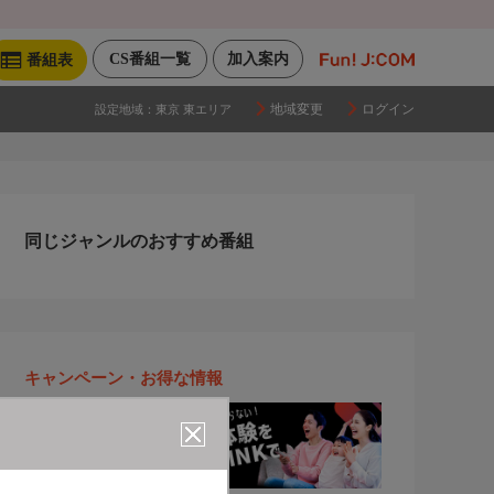
CS番組一覧
加入案内
番組表
地域変更
ログイン
設定地域：
東京 東エリア
同じジャンルのおすすめ番組
キャンペーン・お得な情報