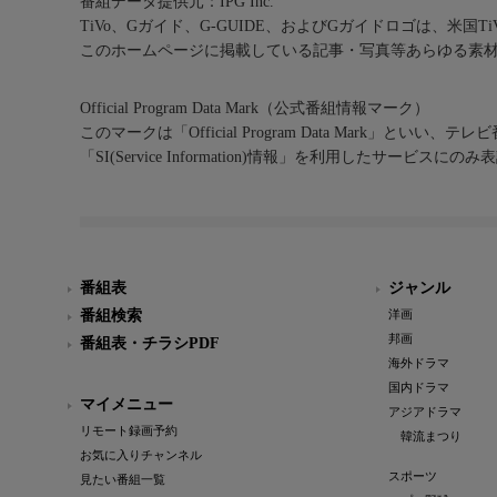
番組データ提供元：IPG Inc.
TiVo、Gガイド、G-GUIDE、およびGガイドロゴは、米国T
このホームページに掲載している記事・写真等あらゆる素
Official Program Data Mark（公式番組情報マーク）
このマークは「Official Program Data Mark」といい
「SI(Service Information)情報」を利用したサービ
番組表
ジャンル
番組検索
洋画
邦画
番組表・チラシPDF
海外ドラマ
国内ドラマ
マイメニュー
アジアドラマ
リモート録画予約
韓流まつり
お気に入りチャンネル
スポーツ
見たい番組一覧