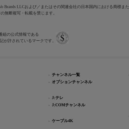
iVo Brands LLCおよび／またはその関連会社の日本国内における商標
材の無断複写・転載を禁じます。
、テレビ番組の公式情報である
スにのみ表記が許されているマークです。
チャンネル一覧
オプションチャンネル
J:テレ
J:COMチャンネル
ケーブル4K