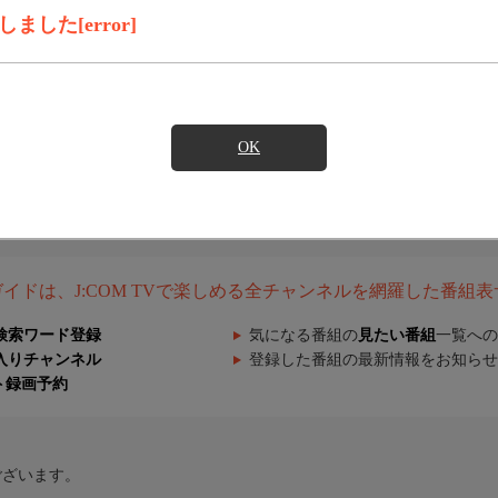
した[error]
OK
組ガイドは、J:COM TVで楽しめる全チャンネルを網羅した番組
検索ワード登録
気になる番組の
見たい番組
一覧への
入りチャンネル
登録した番組の最新情報をお知らせ
ト録画予約
ございます。