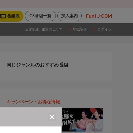
CS番組一覧
加入案内
番組表
地域変更
ログイン
設定地域：
東京 東エリア
同じジャンルのおすすめ番組
キャンペーン・お得な情報