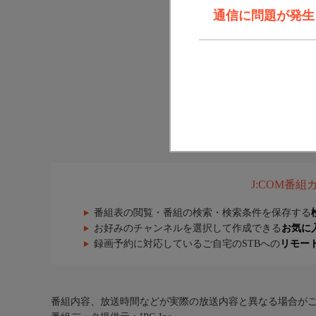
通信に問題が発生しま
J:COM番
番組表の閲覧・番組の検索・検索条件を保存する
お好みのチャンネルを選択して作成できる
お気に
録画予約に対応しているご自宅のSTBへの
リモー
番組内容、放送時間などが実際の放送内容と異なる場合が