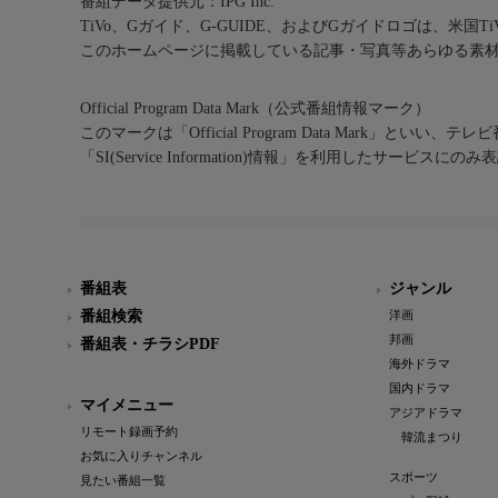
番組データ提供元：IPG Inc.
TiVo、Gガイド、G-GUIDE、およびGガイドロゴは、米国T
このホームページに掲載している記事・写真等あらゆる素
Official Program Data Mark（公式番組情報マーク）
このマークは「Official Program Data Mark」といい
「SI(Service Information)情報」を利用したサービ
番組表
ジャンル
番組検索
洋画
邦画
番組表・チラシPDF
海外ドラマ
国内ドラマ
マイメニュー
アジアドラマ
リモート録画予約
韓流まつり
お気に入りチャンネル
スポーツ
見たい番組一覧