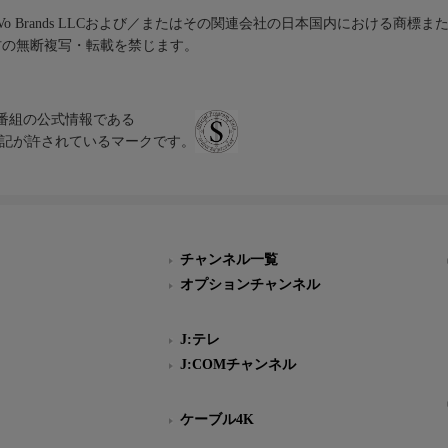
iVo Brands LLCおよび／またはその関連会社の日本国内における商標
材の無断複写・転載を禁じます。
、テレビ番組の公式情報である
スにのみ表記が許されているマークです。
チャンネル一覧
オプションチャンネル
J:テレ
J:COMチャンネル
ケーブル4K