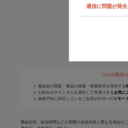
通信に問題が発生しま
J:COM番
番組表の閲覧・番組の検索・検索条件を保存する
お好みのチャンネルを選択して作成できる
お気に
録画予約に対応しているご自宅のSTBへの
リモー
番組内容、放送時間などが実際の放送内容と異なる場合が