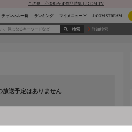
この夏、心を動かす作品特集 | J:COM TV
チャンネル一覧
ランキング
マイメニュー
J:COM STREAM
詳細検索
の放送予定はありません