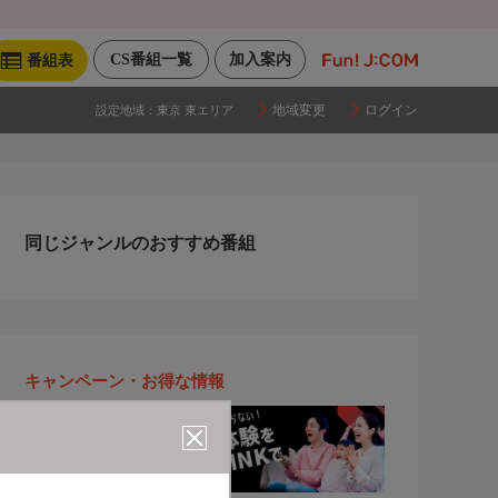
CS番組一覧
加入案内
番組表
地域変更
ログイン
設定地域：
東京 東エリア
同じジャンルのおすすめ番組
キャンペーン・お得な情報