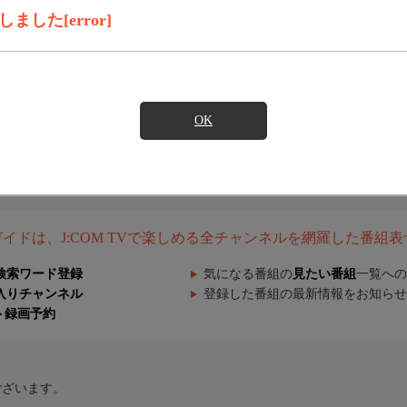
した[error]
OK
組ガイドは、J:COM TVで楽しめる全チャンネルを網羅した番組
検索ワード登録
気になる番組の
見たい番組
一覧への
入りチャンネル
登録した番組の最新情報をお知らせ
ト録画予約
ございます。