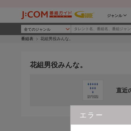
ジャンル
番組表
花組男役みんな。
花組男役みんな。
直近
エラー