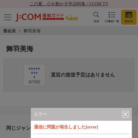
この夏、心を動かす作品特集 | J:COM TV
検索
CS番組一覧
番組表
番組表
舞羽美海
舞羽美海
直近の放送予定はありません
エラー
通信に問題が発生しました[error]
同じジャンルのおすすめ番組