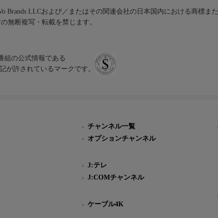
iVo Brands LLCおよび／またはその関連会社の日本国内における商標
材の無断複写・転載を禁じます。
、テレビ番組の公式情報である
スにのみ表記が許されているマークです。
チャンネル一覧
オプションチャンネル
J:テレ
J:COMチャンネル
ケーブル4K