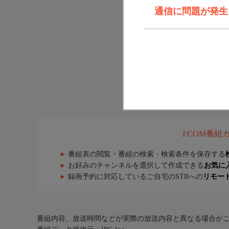
通信に問題が発生しま
J:COM番
番組表の閲覧・番組の検索・検索条件を保存する
お好みのチャンネルを選択して作成できる
お気に
録画予約に対応しているご自宅のSTBへの
リモー
番組内容、放送時間などが実際の放送内容と異なる場合が