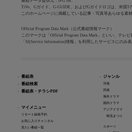
番組データ提供元：IPG Inc.
TiVo、Gガイド、G-GUIDE、およびGガイドロゴは、米国T
このホームページに掲載している記事・写真等あらゆる素
Official Program Data Mark（公式番組情報マーク）
このマークは「Official Program Data Mark」といい
「SI(Service Information)情報」を利用したサービ
番組表
ジャンル
番組検索
洋画
邦画
番組表・チラシPDF
海外ドラマ
国内ドラマ
マイメニュー
アジアドラマ
リモート録画予約
韓流まつり
お気に入りチャンネル
スポーツ
見たい番組一覧