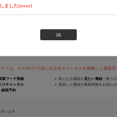
した[error]
OK
組ガイドは、J:COM TVで楽しめる全チャンネルを網羅した番組
検索ワード登録
気になる番組の
見たい番組
一覧への
入りチャンネル
登録した番組の最新情報をお知らせ
ト録画予約
ございます。