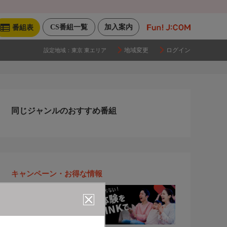
CS番組一覧
加入案内
番組表
地域変更
ログイン
設定地域：
東京 東エリア
同じジャンルのおすすめ番組
キャンペーン・お得な情報