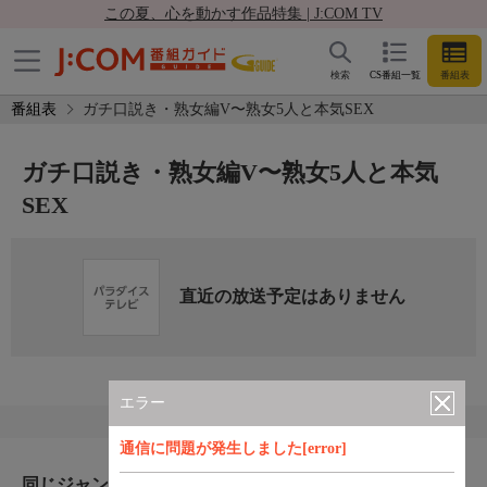
この夏、心を動かす作品特集 | J:COM TV
検索
CS番組一覧
番組表
番組表
ガチ口説き・熟女編V〜熟女5人と本気SEX
ガチ口説き・熟女編V〜熟女5人と本気
SEX
直近の放送予定はありません
エラー
通信に問題が発生しました[error]
同じジャンルのおすすめ番組