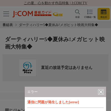
この夏、心を動かす作品特集 | J:COM TV
検索
CS番組一覧
番組表
番組表
ダーティハリー5◆夏休み!メガヒット映画大特集◆
ダーティハリー5◆夏休み!メガヒット映
画大特集◆
直近の放送予定はありません
エラー
通信に問題が発生しました[error]
同じジャンルのおすすめ番組