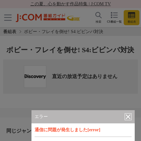
この夏、心を動かす作品特集 | J:COM TV
検索
CS番組一覧
番組表
番組表
ボビー・フレイを倒せ! S4:ビビンバ対決
ボビー・フレイを倒せ! S4:ビビンバ対決
直近の放送予定はありません
エラー
通信に問題が発生しました[error]
同じジャンルのおすすめ番組