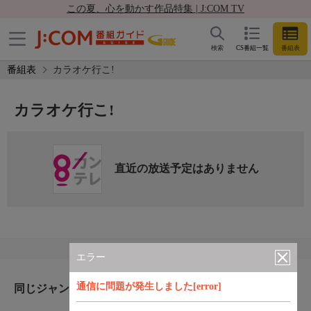
この夏、心を動かす作品特集 | J:COM TV
検索
CS番組一覧
番組表
番組表
カラオケ行こ!
カラオケ行こ!
直近の放送予定はありません
エラー
通信に問題が発生しました[error]
同じジャンルのおすすめ番組