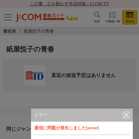
この夏、心を動かす作品特集 | J:COM TV
検索
CS番組一覧
番組表
番組表
紙屋悦子の青春
紙屋悦子の青春
直近の放送予定はありません
エラー
通信に問題が発生しました[error]
同じジャンルのおすすめ番組