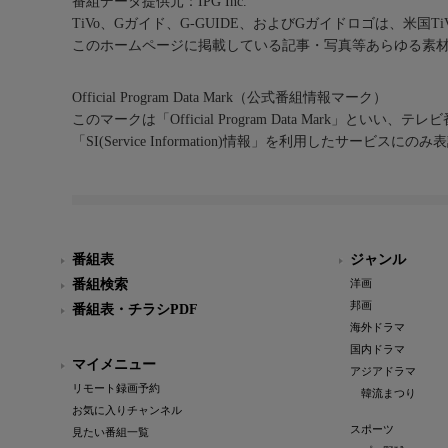
番組データ提供元：IPG Inc.
TiVo、Gガイド、G-GUIDE、およびGガイドロゴは、米国T
このホームページに掲載している記事・写真等あらゆる素
Official Program Data Mark（公式番組情報マーク）
このマークは「Official Program Data Mark」といい
「SI(Service Information)情報」を利用したサービ
番組表
ジャンル
番組検索
洋画
邦画
番組表・チラシPDF
海外ドラマ
国内ドラマ
マイメニュー
アジアドラマ
リモート録画予約
韓流まつり
お気に入りチャンネル
スポーツ
見たい番組一覧