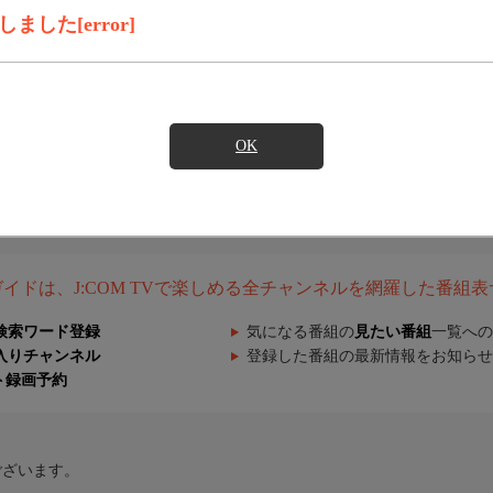
した[error]
OK
組ガイドは、J:COM TVで楽しめる全チャンネルを網羅した番組
検索ワード登録
気になる番組の
見たい番組
一覧への
入りチャンネル
登録した番組の最新情報をお知らせ
ト録画予約
ございます。