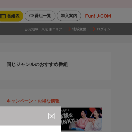
CS番組一覧
加入案内
番組表
地域変更
ログイン
設定地域：
東京 東エリア
同じジャンルのおすすめ番組
キャンペーン・お得な情報