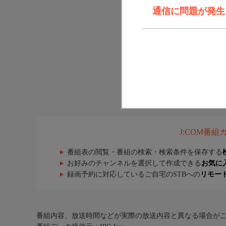
通信に問題が発生しま
J:COM番
番組表の閲覧・番組の検索・検索条件を保存する
お好みのチャンネルを選択して作成できる
お気に
録画予約に対応しているご自宅のSTBへの
リモー
番組内容、放送時間などが実際の放送内容と異なる場合が