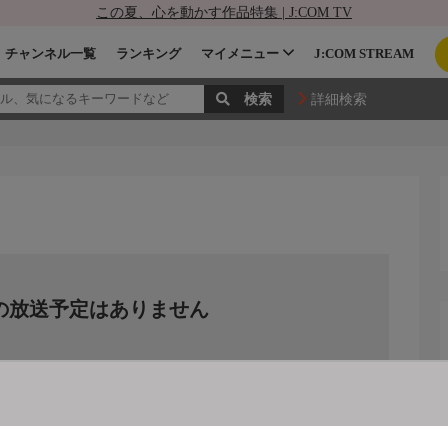
この夏、心を動かす作品特集 | J:COM TV
チャンネル一覧
ランキング
マイメニュー
J:COM STREAM
詳細検索
の放送予定はありません