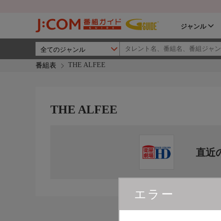
ジャンル
THE ALFEE
番組表
THE ALFEE
直近
エラー