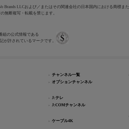
iVo Brands LLCおよび／またはその関連会社の日本国内における商標
材の無断複写・転載を禁じます。
、テレビ番組の公式情報である
スにのみ表記が許されているマークです。
チャンネル一覧
オプションチャンネル
J:テレ
J:COMチャンネル
ケーブル4K