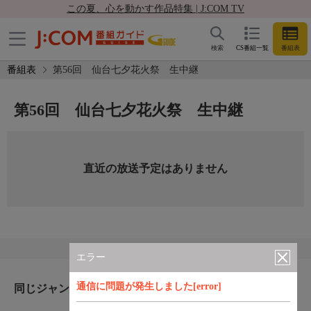
この夏、心を動かす作品特集 | J:COM TV
検索
CS番組一覧
番組表
番組表
第56回 仙台七夕花火祭 生中継
第56回 仙台七夕花火祭 生中継
直近の放送予定はありません
エラー
通信に問題が発生しました[error]
同じジャンルのおすすめ番組