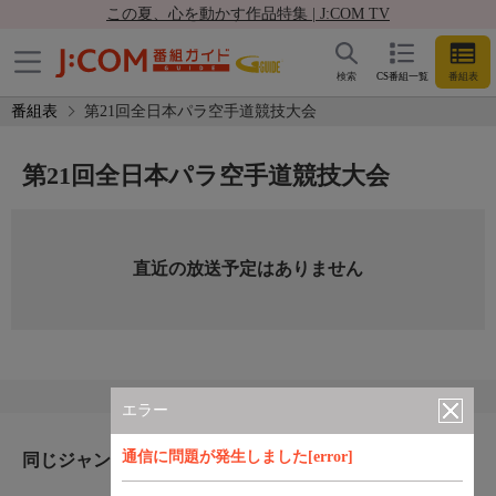
この夏、心を動かす作品特集 | J:COM TV
検索
CS番組一覧
番組表
番組表
第21回全日本パラ空手道競技大会
第21回全日本パラ空手道競技大会
直近の放送予定はありません
エラー
通信に問題が発生しました[error]
同じジャンルのおすすめ番組