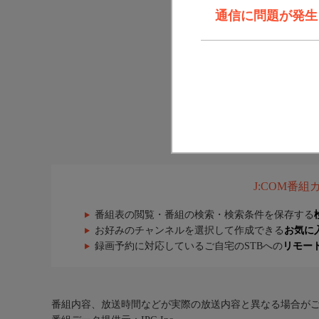
通信に問題が発生しま
J:COM番
番組表の閲覧・番組の検索・検索条件を保存する
お好みのチャンネルを選択して作成できる
お気に
録画予約に対応しているご自宅のSTBへの
リモー
番組内容、放送時間などが実際の放送内容と異なる場合が