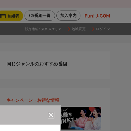
CS番組一覧
加入案内
番組表
地域変更
ログイン
設定地域：
東京 東エリア
同じジャンルのおすすめ番組
キャンペーン・お得な情報