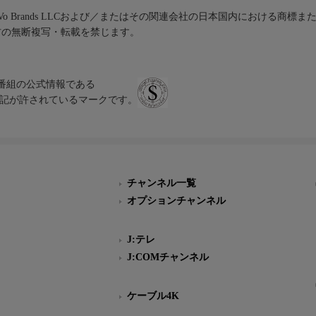
iVo Brands LLCおよび／またはその関連会社の日本国内における商標
材の無断複写・転載を禁じます。
、テレビ番組の公式情報である
スにのみ表記が許されているマークです。
チャンネル一覧
オプションチャンネル
J:テレ
J:COMチャンネル
ケーブル4K