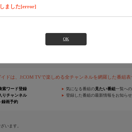
した[error]
OK
組ガイドは、J:COM TVで楽しめる全チャンネルを網羅した番組
検索ワード登録
気になる番組の
見たい番組
一覧への
入りチャンネル
登録した番組の最新情報をお知らせ
ト録画予約
ございます。