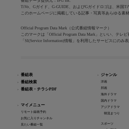
番組データ提供元：IPG Inc.
TiVo、Gガイド、G-GUIDE、およびGガイドロゴは、米国T
このホームページに掲載している記事・写真等あらゆる素
Official Program Data Mark（公式番組情報マーク）
このマークは「Official Program Data Mark」といい
「SI(Service Information)情報」を利用したサービ
番組表
ジャンル
番組検索
洋画
邦画
番組表・チラシPDF
海外ドラマ
国内ドラマ
マイメニュー
アジアドラマ
リモート録画予約
韓流まつり
お気に入りチャンネル
スポーツ
見たい番組一覧