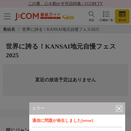
この夏、心を動かす作品特集 | J:COM TV
検索
CS番組一覧
番組表
番組表
世界に誇る！KANSAI地元自慢フェス2025
世界に誇る！KANSAI地元自慢フェス
2025
直近の放送予定はありません
エラー
通信に問題が発生しました[error]
同じジャンルのおすすめ番組