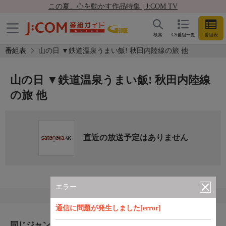
この夏、心を動かす作品特集 | J:COM TV
検索
CS番組一覧
番組表
番組表
山の日 ▼鉄道温泉うまい飯! 秋田内陸線の旅 他
山の日 ▼鉄道温泉うまい飯! 秋田内陸線
の旅 他
直近の放送予定はありません
エラー
通信に問題が発生しました[error]
同じジャンルのおすすめ番組