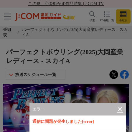
この夏、心を動かす作品特集 | J:COM TV
検索
CS番組一覧
番組表
番組
パーフェクトボウリング(2025)大岡産業レディース - スカ
表
イA
パーフェクトボウリング(2025)大岡産業
レディース - スカイA
放送スケジュール一覧
エラー
通信に問題が発生しました[error]